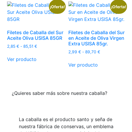
¡Oferta!
¡Oferta!
Filetes de Caballa del Sur
Filetes de Caballa del Sur
Aceite Oliva USISA 85GR
en Aceite de Oliva Virgen
Extra USISA 85gr.
Rango
2,85
€
-
85,51
€
Rango
de
2,99
€
-
89,70
€
Este
de
precios:
Ver producto
Este
producto
precios:
desde
Ver producto
producto
tiene
desde
2,85 €
tiene
múltiples
2,99 €
hasta
múltiples
hasta
85,51 €
variantes.
89,70 €
variantes.
Las
¿Quieres saber más sobre nuestra caballa?
Las
opciones
opciones
se
se
pueden
pueden
elegir
La caballa es el producto santo y seña de
elegir
en
nuestra fábrica de conservas, un emblema
en