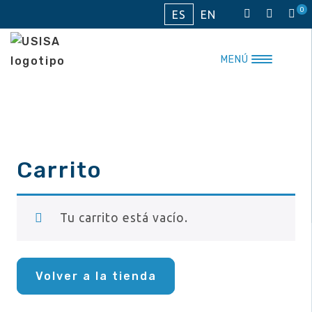
Saltar
0
ES
EN
al
contenido
MENÚ
Carrito
Tu carrito está vacío.
Volver a la tienda