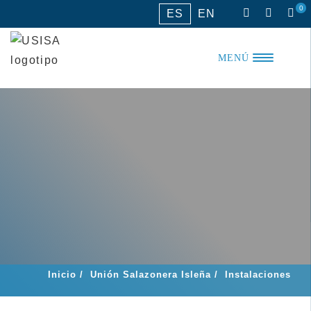
Saltar
0
ES
EN
al
contenido
MENÚ
Inicio
/
Unión Salazonera Isleña
/
Instalaciones