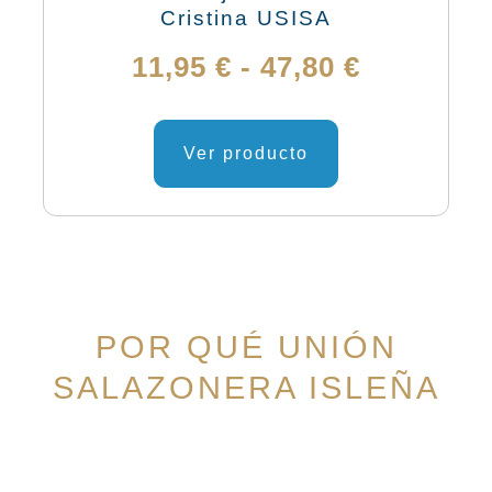
pueden
Cristina USISA
elegir
Rango
11,95
€
-
47,80
€
en
de
la
Este
página
producto
Ver producto
precios:
de
tiene
desde
producto
múltiples
variantes.
11,95 €
Las
hasta
opciones
POR QUÉ UNIÓN
se
47,80 €
SALAZONERA ISLEÑA
pueden
elegir
en
la