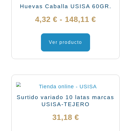
se
133,21 €
Huevas Caballa USISA 60GR.
pueden
Rango
4,32
€
-
148,11
€
elegir
en
de
Este
la
producto
Ver producto
precios:
página
tiene
de
desde
múltiples
producto
variantes.
4,32 €
Las
hasta
opciones
se
148,11 €
Surtido variado 10 latas marcas
pueden
USISA-TEJERO
elegir
31,18
€
en
la
Este