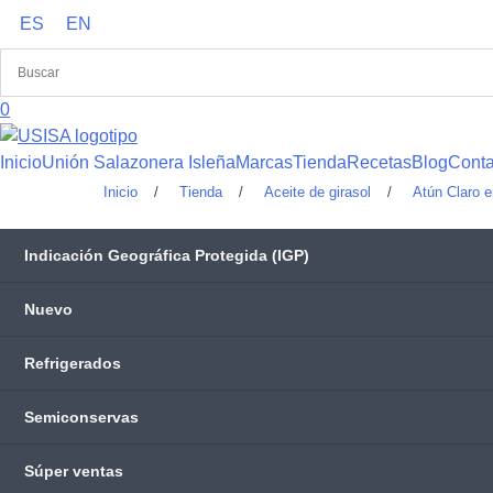
Saltar
ES
EN
al
contenido
0
Inicio
Unión Salazonera Isleña
Marcas
Tienda
Recetas
Blog
Conta
Inicio
/
Tienda
/
Aceite de girasol
/
Atún Claro e
Indicación Geográfica Protegida (IGP)
Nuevo
Refrigerados
Semiconservas
Súper ventas