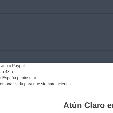
caria o Paypal.
 a 48 h.
en España peninsular.
ersonalizada para que siempre aciertes.
Atún Claro e