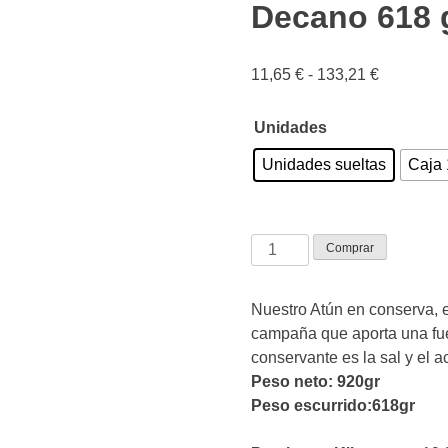
Decano 618 
Rango
11,65
€
-
133,21
€
de
precios:
Unidades
desde
Unidades sueltas
Caja 
11,65 €
hasta
133,21 €
Atún
Comprar
Claro
en
Nuestro Atún en conserva, e
Aceite
campaña que aporta una fue
de
conservante es la sal y el 
Girasol
Peso neto: 920gr
El
Peso escurrido:618gr
Decano
618