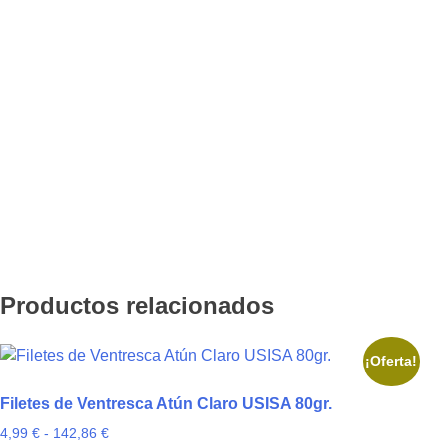
Productos relacionados
¡Oferta!
Filetes de Ventresca Atún Claro USISA 80gr.
Rango
4,99
€
-
142,86
€