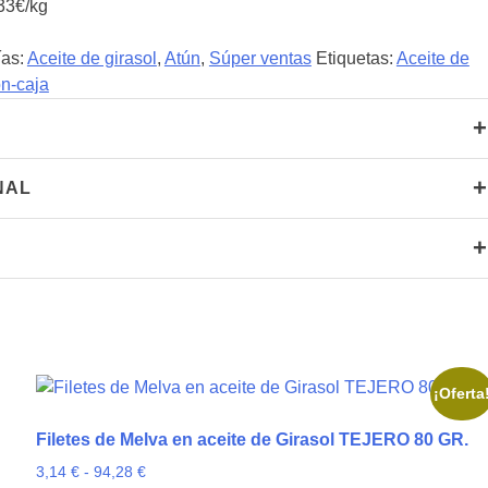
33€/kg
ías:
Aceite de girasol
,
Atún
,
Súper ventas
Etiquetas:
Aceite de
on-caja
+
+
NAL
+
¡Oferta
Filetes de Melva en aceite de Girasol TEJERO 80 GR.
Rango
3,14
€
-
94,28
€