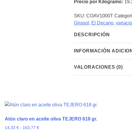
Precio por Kilogramo:
19.
gr
cantidad
SKU:
COAV1000T
Categor
Girasol
,
El Decano
,
variaci
DESCRIPCIÓN
INFORMACIÓN ADICIO
VALORACIONES (0)
Atún claro en aceite oliva TEJERO 618 gr.
Rango
14,33
€
-
163,77
€