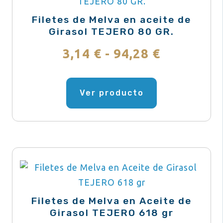
pueden
Filetes de Melva en aceite de
elegir
Girasol TEJERO 80 GR.
en
Rango
3,14
€
-
94,28
€
la
de
página
Este
de
producto
Ver producto
precios:
producto
tiene
desde
múltiples
variantes.
3,14 €
Las
hasta
opciones
se
94,28 €
pueden
Filetes de Melva en Aceite de
elegir
Girasol TEJERO 618 gr