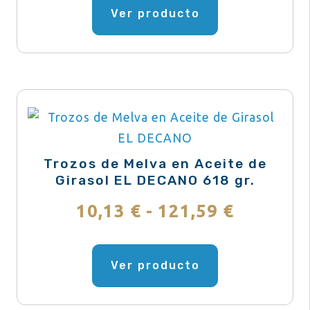
de
producto
Ver producto
precios:
producto
tiene
desde
múltiples
variantes.
27,95 €
Las
hasta
opciones
se
167,69 €
pueden
Trozos de Melva en Aceite de
elegir
Girasol EL DECANO 618 gr.
en
Rango
10,13
€
-
121,59
€
la
de
página
Este
de
producto
Ver producto
precios:
producto
tiene
desde
múltiples