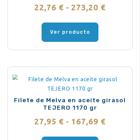
en
Rango
22,76
€
-
273,20
€
la
de
página
Este
de
producto
Ver producto
precios:
producto
tiene
desde
múltiples
variantes.
22,76 €
Las
hasta
opciones
se
273,20 €
pueden
Filete de Melva en aceite girasol
elegir
TEJERO 1170 gr
en
Rango
27,95
€
-
167,69
€
la
de
página
Este