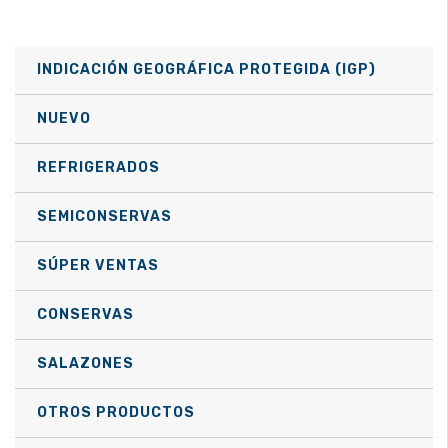
variantes.
10,13 €
Las
INDICACIÓN GEOGRÁFICA PROTEGIDA (IGP)
hasta
opciones
se
121,59 €
NUEVO
pueden
REFRIGERADOS
elegir
en
SEMICONSERVAS
la
página
SÚPER VENTAS
de
CONSERVAS
producto
SALAZONES
OTROS PRODUCTOS