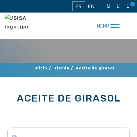
Saltar
0
ES
EN
al
contenido
MENÚ
Inicio
/
Tienda
/
Aceite de girasol
ACEITE DE GIRASOL