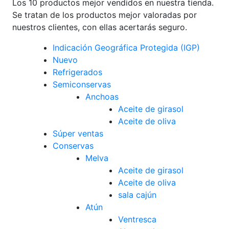
Los 10 productos mejor vendidos en nuestra tienda.
opciones
Las
Se tratan de los productos mejor valoradas por
se
opciones
nuestros clientes, con ellas acertarás seguro.
pueden
se
elegir
pueden
Indicación Geográfica Protegida (IGP)
en
elegir
Nuevo
la
en
Refrigerados
página
la
Semiconservas
de
página
Anchoas
producto
de
Aceite de girasol
producto
Aceite de oliva
Súper ventas
Conservas
Melva
Aceite de girasol
Aceite de oliva
sala cajún
Atún
Ventresca