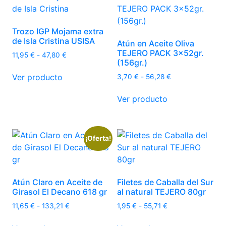
Trozo IGP Mojama extra
de Isla Cristina USISA
Atún en Aceite Oliva
TEJERO PACK 3x52gr.
Rango
11,95
€
-
47,80
€
(156gr.)
de
Este
precios:
Rango
Ver producto
3,70
€
-
56,28
€
producto
desde
de
Este
tiene
11,95 €
precios:
Ver producto
producto
múltiples
hasta
desde
tiene
47,80 €
variantes.
3,70 €
múltiples
hasta
Las
56,28 €
variantes.
¡Oferta!
opciones
Las
se
opciones
pueden
se
elegir
Atún Claro en Aceite de
Filetes de Caballa del Sur
pueden
en
Girasol El Decano 618 gr
al natural TEJERO 80gr
elegir
la
Rango
Rango
11,65
€
-
133,21
€
1,95
€
-
55,71
€
en
página
de
de
Este
Este
la
precios:
precios: