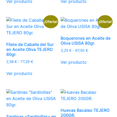
de
Ver producto
Ver producto
producto
producto
página
desde
desde
producto
tiene
tiene
11,65 €
1,95 €
de
múltiples
múltiples
hasta
hasta
producto
133,21 €
55,71 €
variantes.
variantes.
¡Oferta!
¡Oferta!
Las
Las
opciones
opciones
Boquerones en Aceite de
se
se
Oliva USISA 80gr.
Filete de Caballa del Sur
pueden
pueden
en Aceite Oliva TEJERO
Rango
3,25
€
-
97,50
€
elegir
elegir
80gr.
de
Este
en
en
precios:
Rango
Ver producto
2,58
€
-
77,29
€
producto
la
la
desde
de
Este
tiene
3,25 €
página
página
precios:
Ver producto
producto
múltiples
hasta
desde
de
de
tiene
97,50 €
variantes.
2,58 €
producto
producto
múltiples
hasta
Las
77,29 €
variantes.
opciones
Las
se
opciones
pueden
Huevas Bacalao TEJERO
se
elegir
200GR.
Sardinas «Sardinillas» en