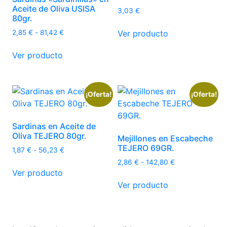
pueden
en
Aceite de Oliva USISA
3,03
€
elegir
80gr.
la
Este
en
página
Rango
Ver producto
2,85
€
-
81,42
€
producto
la
de
de
Este
tiene
página
precios:
Ver producto
producto
producto
múltiples
desde
de
tiene
variantes.
2,85 €
producto
múltiples
hasta
Las
81,42 €
variantes.
¡Oferta!
¡Oferta!
opciones
Las
se
opciones
pueden
Sardinas en Aceite de
se
elegir
Oliva TEJERO 80gr.
Mejillones en Escabeche
pueden
en
TEJERO 69GR.
Rango
1,87
€
-
56,23
€
elegir
la
de
Rango
2,86
€
-
142,80
€
Este
en
página
precios:
Ver producto
de
producto
Este
la
desde
de
precios:
Ver producto
tiene
producto
1,87 €
página
desde
producto
múltiples
tiene
hasta
2,86 €
de
56,23 €
variantes.
múltiples
hasta
producto
142,80 €
Las
variantes.