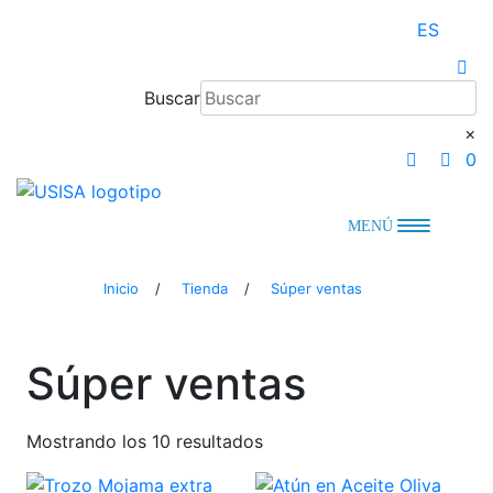
Saltar
ES
al
contenido
Buscar
×
0
MENÚ
Inicio
/
Tienda
/
Súper ventas
Súper ventas
Mostrando los 10 resultados