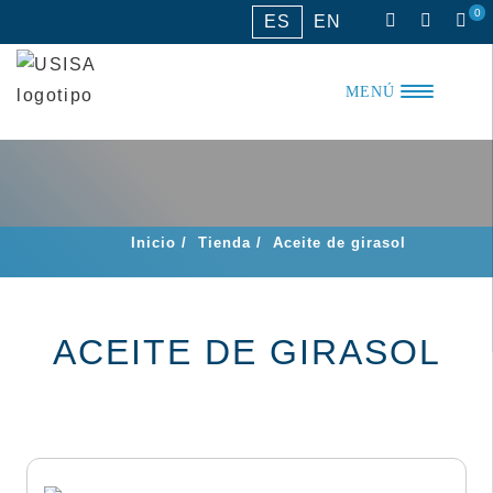
Saltar
0
ES
EN
al
contenido
MENÚ
Inicio
/
Tienda
/
Aceite de girasol
ACEITE DE GIRASOL