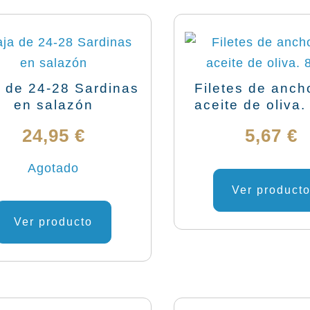
 de 24-28 Sardinas
Filetes de anch
en salazón
aceite de oliva.
24,95
€
5,67
€
Agotado
Ver product
Ver producto