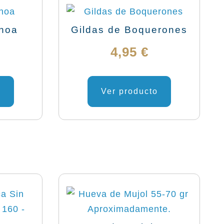
choa
Gildas de Boquerones
4,95
€
o
Ver producto