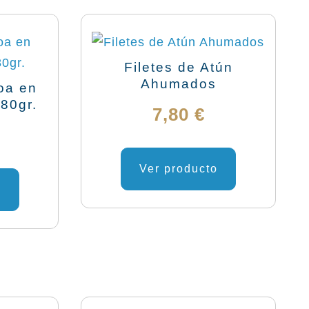
Filetes de Atún
Ahumados
oa en
 80gr.
7,80
€
Ver producto
o