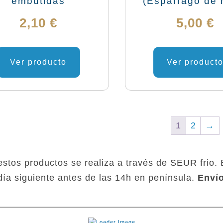
embutidas
(Espárrago de 
2,10
€
5,00
€
Ver producto
Ver product
1
2
→
estos productos se realiza a través de SEUR frio.
día siguiente antes de las 14h en península.
Envío