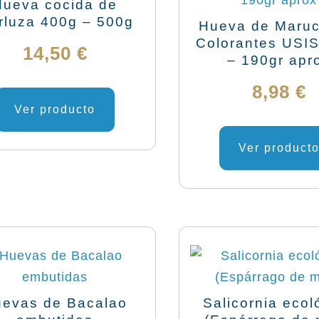
Hueva cocida de
rluza 400g – 500g
Hueva de Maruc
Colorantes USI
14,50
€
– 190gr apr
8,98
€
Ver producto
Ver product
evas de Bacalao
Salicornia ecol