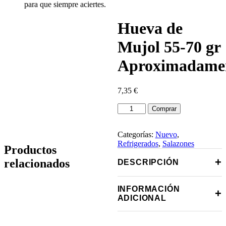
para que siempre aciertes.
Hueva de
Mujol 55-70 gr
Aproximadamen
7,35
€
Hueva
Comprar
de
Mujol
55-
Categorías:
Nuevo
,
70
Refrigerados
,
Salazones
Productos
gr
+
relacionados
Aproximadamente.
DESCRIPCIÓN
cantidad
INFORMACIÓN
+
ADICIONAL