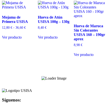
Mojama de
Hueva de Atún
Primera USISA
USISA 100g – 130g
Hueva de Maruca
Rango
12,80
€
-
36,60
€
8,40
€
Sin Colorantes
de
Este
Este
USISA 160 – 190gr
precios:
Ver producto
Ver producto
producto
producto
aprox
desde
tiene
tiene
12,80 €
8,98
€
múltiples
múltiples
hasta
variantes.
variantes.
36,60 €
Ver producto
Las
Las
opciones
opciones
se
se
pueden
pueden
elegir
elegir
en
en
la
la
página
página
de
de
producto
producto
Síguenos: