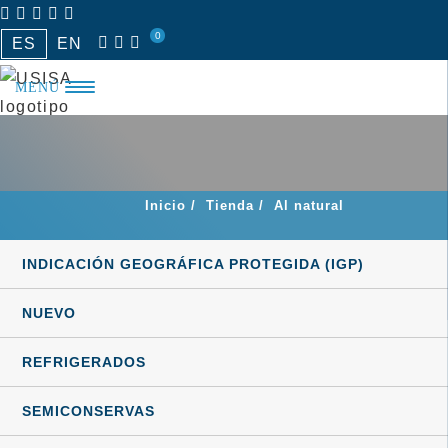
Saltar
0
al
ES
EN
contenido
MENÚ
Inicio
/
Tienda
/
Al natural
INDICACIÓN GEOGRÁFICA PROTEGIDA (IGP)
NUEVO
REFRIGERADOS
SEMICONSERVAS