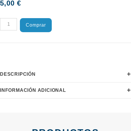
5,00
€
Salicornia
Comprar
ecológica
(Espárrago
de
mar).
cantidad
+
DESCRIPCIÓN
+
INFORMACIÓN ADICIONAL