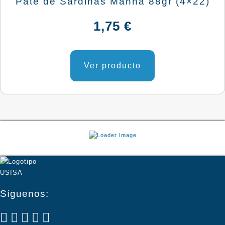
Paté de Sardinas Manná 88gr (4×22)
1,75
€
Ver producto
Síguenos: