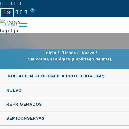
Saltar
0
al
ES
contenido
MENÚ
Inicio
/
Tienda
/
Nuevo
/
Salicornia ecológica (Espárrago de mar).
INDICACIÓN GEOGRÁFICA PROTEGIDA (IGP)
NUEVO
REFRIGERADOS
SEMICONSERVAS