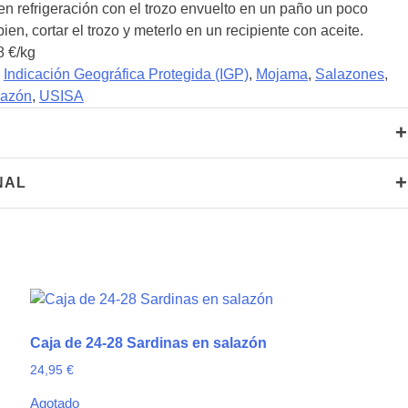
en refrigeración con el trozo envuelto en un paño un poco
en, cortar el trozo y meterlo en un recipiente con aceite.
8 €/kg
:
Indicación Geográfica Protegida (IGP)
,
Mojama
,
Salazones
,
lazón
,
USISA
+
+
NAL
Caja de 24-28 Sardinas en salazón
24,95
€
Agotado