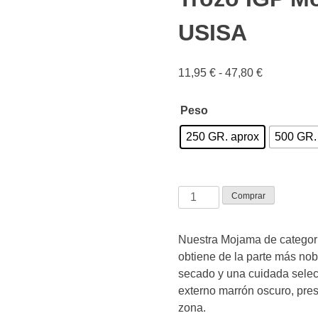
USISA
Rango
11,95
€
-
47,80
€
de
precios:
Peso
desde
250 GR. aprox
500 GR.
11,95 €
hasta
47,80 €
Trozo
Comprar
IGP
Mojama
Nuestra Mojama de categoría
extra
obtiene de la parte más nobl
de
secado y una cuidada selecc
Isla
externo marrón oscuro, pres
Cristina
zona.
USISA