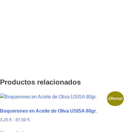
Productos relacionados
¡Oferta!
Boquerones en Aceite de Oliva USISA 80gr.
Rango
3,25
€
-
97,50
€
de
Este
precios: