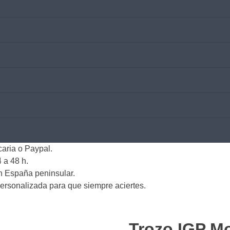
caria o Paypal.
 a 48 h.
en España peninsular.
ersonalizada para que siempre aciertes.
Trozo IGP Mo