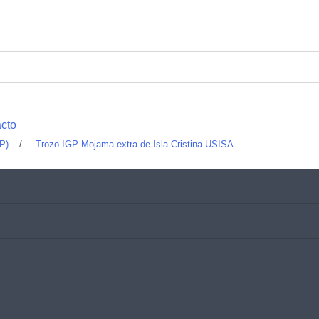
cto
GP)
/
Trozo IGP Mojama extra de Isla Cristina USISA