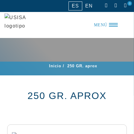
Saltar
0
ES
EN
al
contenido
MENÚ
Inicio
/
250 GR. aprox
250 GR. APROX