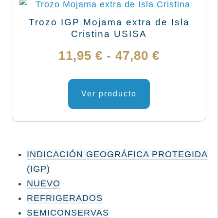
Trozo IGP Mojama extra de Isla
Cristina USISA
Rango
11,95
€
-
47,80
€
de
Este
producto
Ver producto
precios:
tiene
desde
múltiples
variantes.
11,95 €
Las
INDICACIÓN GEOGRÁFICA PROTEGIDA
hasta
opciones
(IGP)
se
47,80 €
NUEVO
pueden
REFRIGERADOS
elegir
SEMICONSERVAS