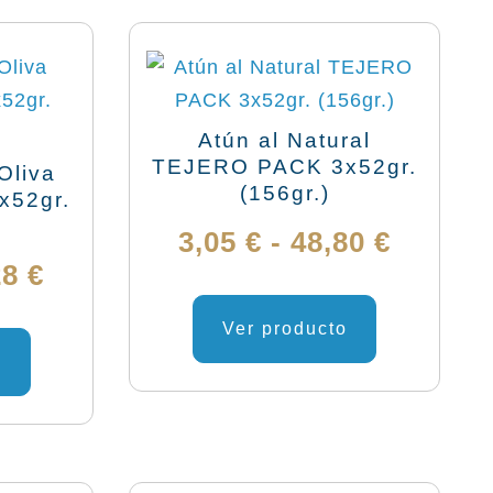
Atún al Natural
TEJERO PACK 3x52gr.
Oliva
(156gr.)
x52gr.
Rango
3,05
€
-
48,80
€
Rango
28
€
de
Este
de
Este
producto
Ver producto
precio
producto
tiene
o
precios:
desde
tiene
múltiples
desde
múltiples
variantes.
3,05 €
variantes.
Las
3,70 €
hasta
Las
opciones