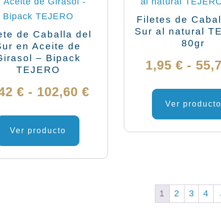
elegir
en
Filetes de Cabal
Sur al natural 
la
ete de Caballa del
80gr
Sur en Aceite de
página
Girasol – Bipack
de
1,95
€
-
55,
TEJERO
producto
Rango
,42
€
-
102,60
€
Ver product
de
Este
producto
Ver producto
precios:
tiene
desde
múltiples
variantes.
3,42 €
Las
1
2
3
4
hasta
opciones
se