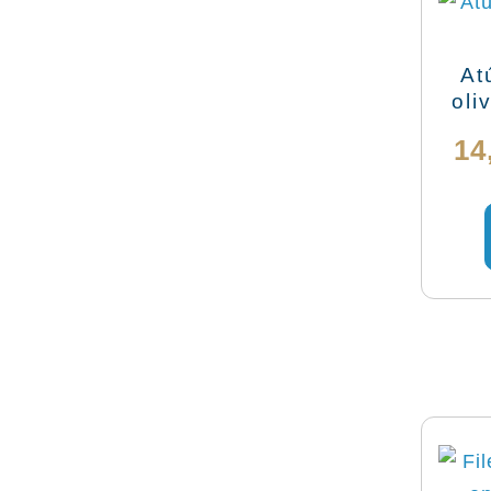
At
oli
14