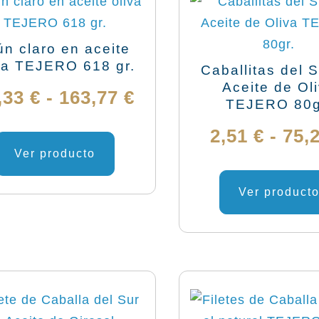
46,17 €
pueden
elegir
ún claro en aceite
en
va TEJERO 618 gr.
Caballitas del 
la
Aceite de Ol
Rango
,33
€
-
163,77
€
TEJERO 80g
página
de
de
Este
2,51
€
-
75,
producto
producto
Ver producto
precios:
tiene
desde
Ver product
múltiples
variantes.
14,33 €
Las
hasta
opciones
se
163,77 €
pueden