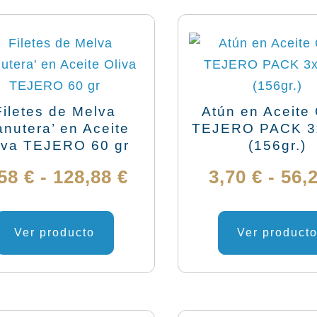
Filetes de Melva
Atún en Aceite 
anutera’ en Aceite
TEJERO PACK 3
iva TEJERO 60 gr
(156gr.)
Rango
,58
€
-
128,88
€
3,70
€
-
56,
de
Este
producto
Ver producto
Ver product
precios:
tiene
desde
múltiples
variantes.
3,58 €
Las