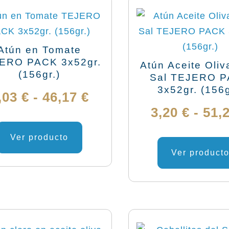
hasta
opciones
se
128,88 €
pueden
Atún en Tomate
elegir
ERO PACK 3x52gr.
Atún Aceite Oliv
(156gr.)
en
Sal TEJERO 
3x52gr. (156g
la
Rango
,03
€
-
46,17
€
página
3,20
€
-
51,
de
Este
de
producto
producto
Ver producto
precios:
tiene
Ver product
desde
múltiples
variantes.
3,03 €
Las
hasta
opciones
se