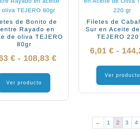
elegir
en
letes de Bonito de
Filetes de Cabal
la
ientre Rayado en
Sur en Aceite de
te de oliva TEJERO
TEJERO 220
página
80gr
de
6,01
€
-
144
producto
Rango
,63
€
-
108,83
€
de
Este
Ver product
producto
Ver producto
precios:
tiene
desde
múltiples
variantes.
3,63 €
Las
←
1
2
3
4
hasta
opciones
se