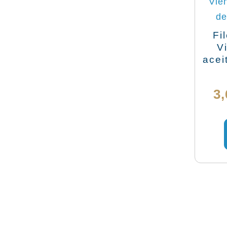
Fi
V
acei
3