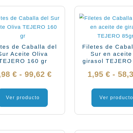
etes de Caballa del
Filetes de Cabal
Sur Aceite Oliva
Sur en aceite
TEJERO 160 gr
girasol TEJERO
Rango
,98
€
-
99,62
€
1,95
€
-
58,
de
Este
producto
Ver producto
Ver product
precios:
tiene
desde
múltiples
variantes.
4,98 €
Las