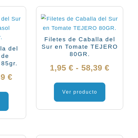
Filetes de Caballa del
Sur en Tomate TEJERO
la del
80GR.
 de
 85gr.
Rango
1,95
€
-
58,39
€
Rango
39
€
de
Este
de
Este
producto
Ver producto
precio
producto
tiene
o
precios:
desde
tiene
múltiples
desde
múltiples
variantes.
1,95 €
variantes.
Las
1,95 €
hasta
Las
opciones