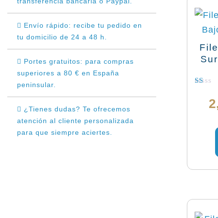
transferencia bancaria o Paypal.
Envío rápido: recibe tu pedido en
tu domicilio de 24 a 48 h.
Fil
Sur
Portes gratuitos: para compras
superiores a 80 € en España
peninsular.
Valora
con
2
1.00
¿Tienes dudas? Te ofrecemos
de
atención al cliente personalizada
5
para que siempre aciertes.