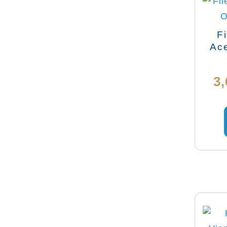
F
Ac
3