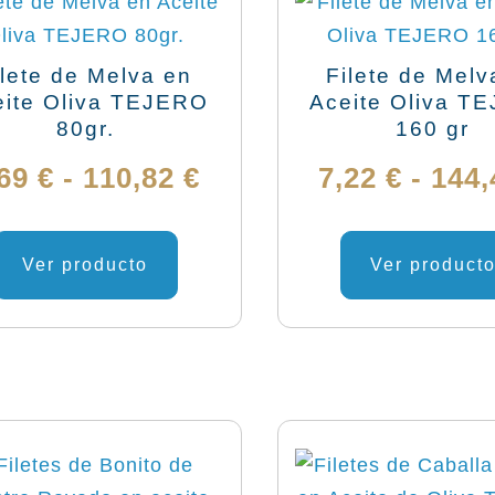
se
68,34 €
pueden
ilete de Melva en
Filete de Melv
elegir
eite Oliva TEJERO
Aceite Oliva T
en
80gr.
160 gr
la
Rango
,69
€
-
110,82
€
7,22
€
-
144
página
de
de
Este
producto
producto
Ver producto
Ver product
precios:
tiene
desde
múltiples
variantes.
3,69 €
Las
hasta
opciones
se
110,82 €
pueden