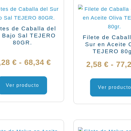
hasta
opciones
se
99,62 €
pueden
etes de Caballa del
elegir
 Bajo Sal TEJERO
Filete de Cabal
80GR.
en
Sur en Aceite 
TEJERO 80g
la
do
página
Rango
,28
€
-
68,34
€
2,58
€
-
77,
de
de
Este
producto
producto
Ver producto
precios:
Ver product
tiene
desde
múltiples
variantes.
2,28 €
Las
hasta
opciones