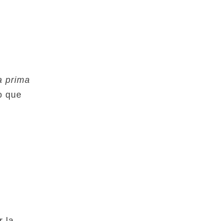
a prima
o que
r la