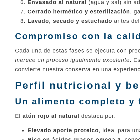
Envasado al natural
(agua y sal) sin ad
Cerrado hermético y esterilización
, g
Lavado, secado y estuchado
antes del
Compromiso con la calid
Cada una de estas fases se ejecuta con preci
merece un proceso igualmente excelente
. E
convierte nuestra conserva en una experienc
Perfil nutricional y b
Un alimento completo y 
El
atún rojo al natural
destaca por:
Elevado aporte proteico
, ideal para un
Rico en ácidos grasos omega‑3
, cono