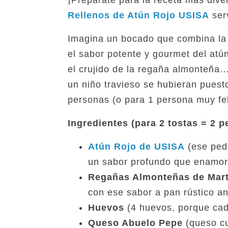
¡Prepárate para la receta más diver
Rellenos de Atún Rojo USISA
serv
Imagina un bocado que combina la 
el sabor potente y gourmet del atún
el crujido de la regaña almonteña…
un niño travieso se hubieran puesto
personas (o para 1 persona muy feli
Ingredientes (para 2 tostas = 2 p
Atún Rojo de USISA
(ese peda
un sabor profundo que enamor
Regañas Almonteñas de Mart
con ese sabor a pan rústico a
Huevos
(4 huevos, porque cada
Queso Abuelo Pepe
(queso cu