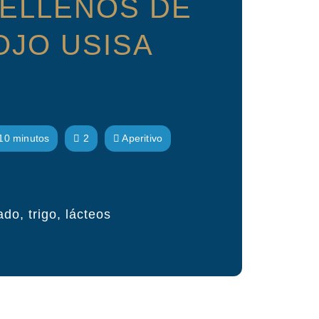
ELLENOS DE
OJO USISA
10 minutos
2
Aperitivo
o, trigo, lácteos