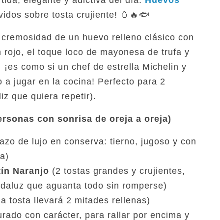
tida, elegante y adictiva del día:
Huevos
idos sobre tosta crujiente! 🥚🔥🐟
cremosidad de un huevo relleno clásico con
 rojo, el toque loco de mayonesa de trufa y
 ¡es como si un chef de estrella Michelin y
 a jugar en la cocina! Perfecto para 2
z que quiera repetir).
ersonas con sonrisa de oreja a oreja)
zo de lujo en conserva: tierno, jugoso y con
a)
ín Naranjo
(2 tostas grandes y crujientes,
ndaluz que aguanta todo sin romperse)
 tosta llevará 2 mitades rellenas)
rado con carácter, para rallar por encima y