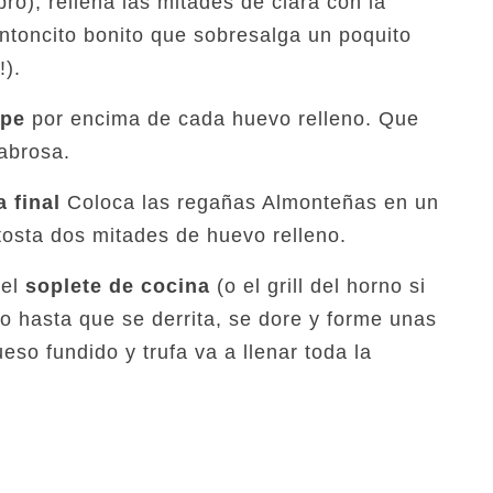
ro), rellena las mitades de clara con la
toncito bonito que sobresalga un poquito
!).
epe
por encima de cada huevo relleno. Que
abrosa.
 final
Coloca las regañas Almonteñas en un
tosta dos mitades de huevo relleno.
 el
soplete de cocina
(o el grill del horno si
so hasta que se derrita, se dore y forme unas
queso fundido y trufa va a llenar toda la