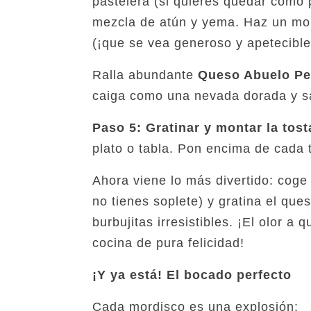
pastelera (si quieres quedar como p
mezcla de atún y yema. Haz un mon
(¡que se vea generoso y apetecible
Ralla abundante
Queso Abuelo P
caiga como una nevada dorada y s
Paso 5: Gratinar y montar la tosta
plato o tabla. Pon encima de cada 
Ahora viene lo más divertido: coge
no tienes soplete) y gratina el que
burbujitas irresistibles. ¡El olor a 
cocina de pura felicidad!
¡Y ya está! El bocado perfecto
Cada mordisco es una explosión: