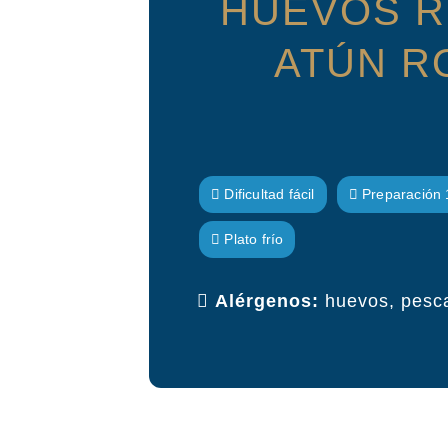
HUEVOS R
ATÚN R
Dificultad fácil
Preparación 
Plato frío
Alérgenos:
huevos, pescad