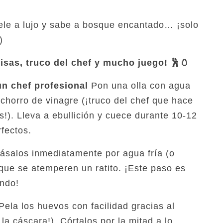
ele a lujo y sabe a bosque encantado… ¡solo
)
isas, truco del chef y mucho juego!
🕺🥚
n chef profesional
Pon una olla con agua
chorro de vinagre (¡truco del chef que hace
!). Lleva a ebullición y cuece durante 10-12
fectos.
pásalos inmediatamente por agua fría (o
 que se atemperen un ratito. ¡Este paso es
ando!
ela los huevos con facilidad gracias al
 la cáscara!). Córtalos por la mitad a lo