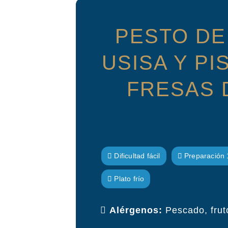
PESTO DE
USISA Y P
FRESAS 
Dificultad fácil
Preparación 
Plato frío
Alérgenos:
Pescado, frut