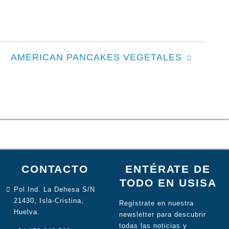
AMERICAN PANCAKES VEGETALES
CONTACTO
ENTÉRATE DE
TODO EN USISA
Pol.Ind. La Dehesa S/N
21430, Isla-Cristina,
Regístrate en nuestra
Huelva.
newsletter para descubrir
todas las noticias y