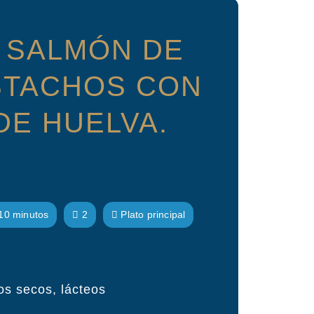
 SALMÓN DE
ISTACHOS CON
DE HUELVA.
10 minutos
2
Plato principal
os secos, lácteos