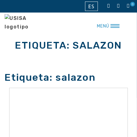
Saltar
0
ES
al
contenido
MENÚ
ETIQUETA:
SALAZON
Etiqueta:
salazon