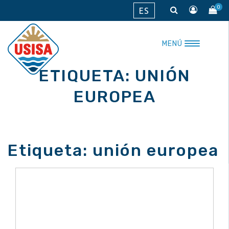
Saltar
0
ES
al
contenido
MENÚ
ETIQUETA:
UNIÓN
EUROPEA
Etiqueta:
unión europea