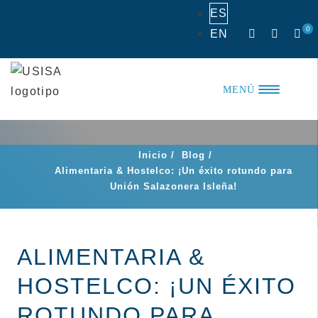
Saltar
ES
al
0
EN
contenido
MENÚ
Inicio
/
Blog
/
Alimentaria & Hostelco: ¡Un éxito rotundo para
Unión Salazonera Isleña!
ALIMENTARIA &
HOSTELCO: ¡UN ÉXITO
ROTUNDO PARA