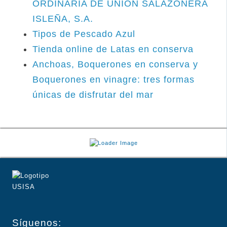
ORDINARIA DE UNION SALAZONERA
ISLEÑA, S.A.
Tipos de Pescado Azul
Tienda online de Latas en conserva
Anchoas, Boquerones en conserva y
Boquerones en vinagre: tres formas
únicas de disfrutar del mar
Síguenos: