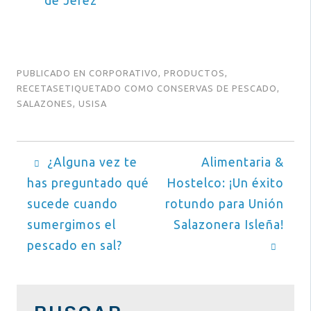
de Jeréz
PUBLICADO EN
CORPORATIVO
,
PRODUCTOS
,
RECETAS
ETIQUETADO COMO
CONSERVAS DE PESCADO
,
SALAZONES
,
USISA
Navegación
¿Alguna vez te
Alimentaria &
has preguntado qué
Hostelco: ¡Un éxito
de
sucede cuando
rotundo para Unión
entradas
sumergimos el
Salazonera Isleña!
pescado en sal?