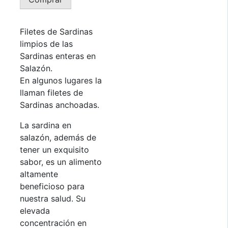
Filetes
de
Sardinas
Filetes de Sardinas
Saladas
limpios de las
USISA
Sardinas enteras en
cantidad
Salazón.
En algunos lugares la
llaman filetes de
Sardinas anchoadas.
La sardina en
salazón, además de
tener un exquisito
sabor, es un alimento
altamente
beneficioso para
nuestra salud. Su
elevada
concentración en