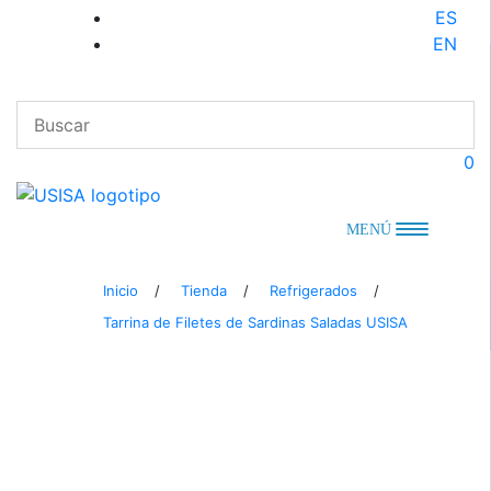
Saltar
ES
al
EN
contenido
0
MENÚ
Inicio
/
Tienda
/
Refrigerados
/
Tarrina de Filetes de Sardinas Saladas USISA