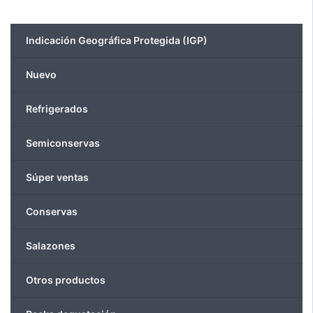
Las
opcio
Indicación Geográfica Protegida (IGP)
se
puede
Nuevo
elegir
en
Refrigerados
la
págin
Semiconservas
de
produ
Súper ventas
Conservas
Salazones
Otros productos