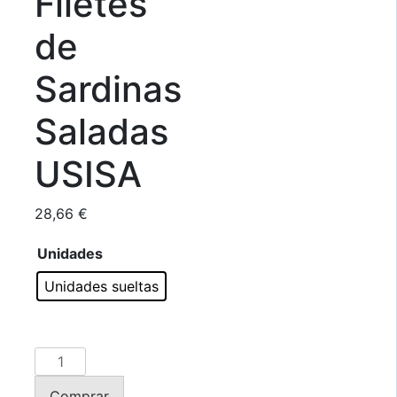
Filetes
de
Sardinas
Saladas
USISA
28,66
€
Unidades
Unidades sueltas
Tarrina
de
Comprar