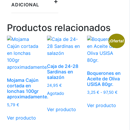
+
ADICIONAL
Productos relacionados
¡Oferta!
Caja de 24-28
Sardinas en
Boquerones en
salazón
Aceite de Oliva
Mojama Cajún
USISA 80gr.
cortada en
24,95
€
lonchas 100gr
Rango
3,25
€
-
97,50
€
Agotado
aproximadamente.
de
Este
precio
Ver producto
5,79
€
produ
Ver producto
desde
tiene
3,25 €
Ver producto
múltip
hasta
97,50 
varian