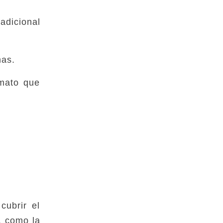
adicional
nas.
rmato que
cubrir el
, como la