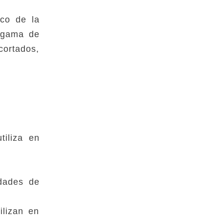
ico de la
a gama de
cortados,
iliza en
dades de
ilizan en