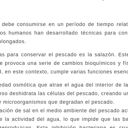
 debe consumirse en un período de tiempo rela
los humanos han desarrollado técnicas para con
olongados.
las para conservar el pescado es la salazón. Es
ue provoca una serie de cambios bioquímicos y fí
l, en este contexto, cumple varias funciones esenc
edad osmótica que atrae el agua del interior de la
ceso deshidrata las células del pescado, creando u
as y microorganismos que degradan el pescado.
ación de sal en el medio ambiente del pescado a
e la actividad del agua, lo que impide que las ba
eproduzcan. Esta inhibición bacteriana es cru