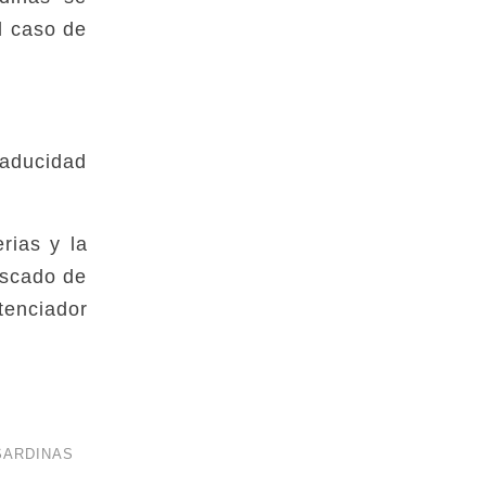
l caso de
caducidad
rias y la
escado de
tenciador
SARDINAS