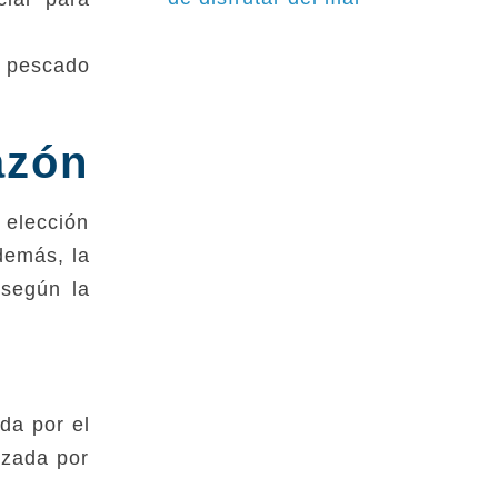
l pescado
azón
 elección
demás, la
 según la
da por el
izada por