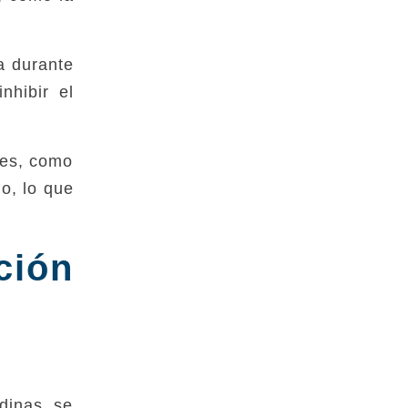
a durante
nhibir el
tes, como
o, lo que
ción
dinas se