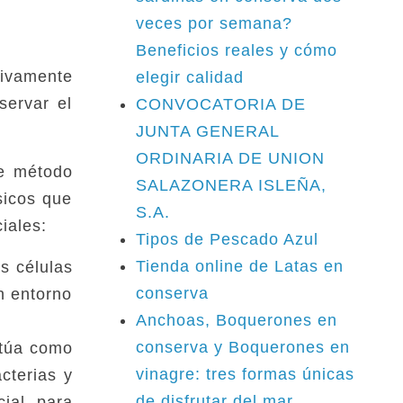
veces por semana?
Beneficios reales y cómo
tivamente
elegir calidad
servar el
CONVOCATORIA DE
JUNTA GENERAL
ORDINARIA DE UNION
te método
SALAZONERA ISLEÑA,
sicos que
S.A.
iales:
Tipos de Pescado Azul
Tienda online de Latas en
s células
conserva
n entorno
Anchoas, Boquerones en
conserva y Boquerones en
ctúa como
vinagre: tres formas únicas
cterias y
de disfrutar del mar
cial para