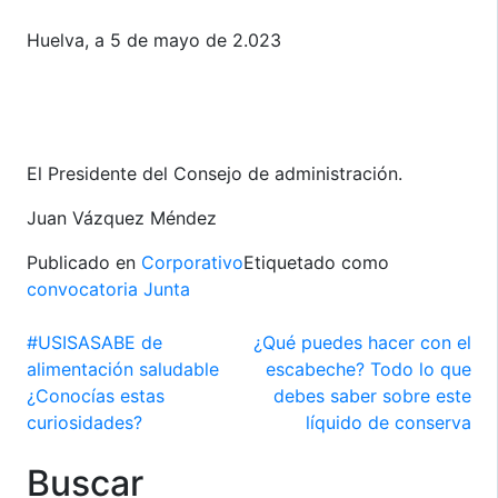
Huelva, a 5 de mayo de 2.023
El Presidente del Consejo de administración.
Juan Vázquez Méndez
Publicado en
Corporativo
Etiquetado como
convocatoria Junta
Navegación
#USISASABE de
¿Qué puedes hacer con el
alimentación saludable
escabeche? Todo lo que
de
¿Conocías estas
debes saber sobre este
entradas
curiosidades?
líquido de conserva
Buscar