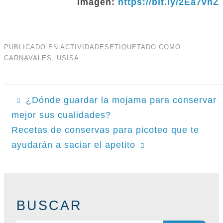
Imagen:
https://bit.ly/2Ea7vhZ
PUBLICADO EN
ACTIVIDADES
ETIQUETADO COMO
CARNAVALES
,
USISA
Navegación
¿Dónde guardar la mojama para conservar
de
mejor sus cualidades?
Recetas de conservas para picoteo que te
entradas
ayudarán a saciar el apetito
BUSCAR