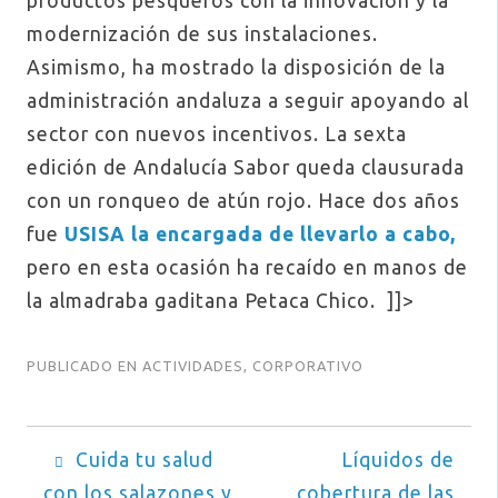
productos pesqueros con la innovación y la
modernización de sus instalaciones.
Asimismo, ha mostrado la disposición de la
administración andaluza a seguir apoyando al
sector con nuevos incentivos. La sexta
edición de Andalucía Sabor queda clausurada
con un ronqueo de atún rojo. Hace dos años
fue
USISA la encargada de llevarlo a cabo,
pero en esta ocasión ha recaído en manos de
la almadraba gaditana Petaca Chico. ]]>
PUBLICADO EN
ACTIVIDADES
,
CORPORATIVO
Navegación
Cuida tu salud
Líquidos de
con los salazones y
cobertura de las