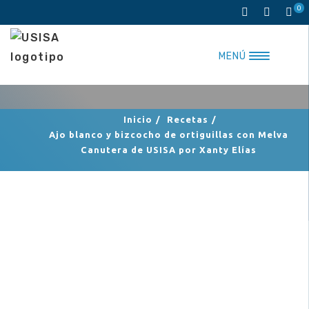
Saltar
0
al
contenido
MENÚ
Inicio
/
Recetas
/
Ajo blanco y bizcocho de ortiguillas con Melva
Canutera de USISA por Xanty Elías