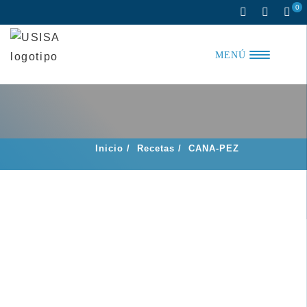
Saltar
0
al
contenido
MENÚ
Inicio
/
Recetas
/
CANA-PEZ