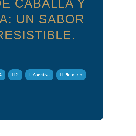
E CABALLA Y
A: UN SABOR
RESISTIBLE.
4
2
Aperitivo
Plato frío