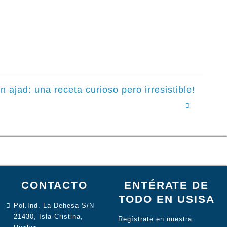
jad: una receta curioso pero irresistible!
CONTACTO
ENTÉRATE DE
TODO EN USISA
Pol.Ind. La Dehesa S/N
21430, Isla-Cristina,
Regístrate en nuestra