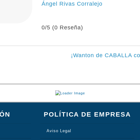
Ángel Rivas Corralejo
0/5
(0 Reseña)
¡Wanton de CABALLA con a
IÓN
POLÍTICA DE EMPRESA
Aviso Legal