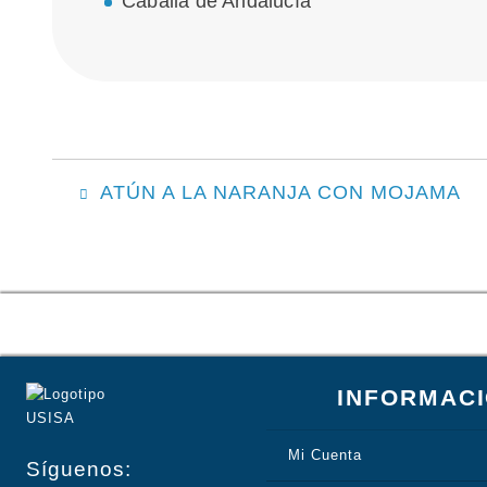
Caballa de Andalucía
NAVEGACIÓN
ATÚN A LA NARANJA CON MOJAMA
DE
ENTRADAS
INFORMAC
Mi Cuenta
Síguenos: