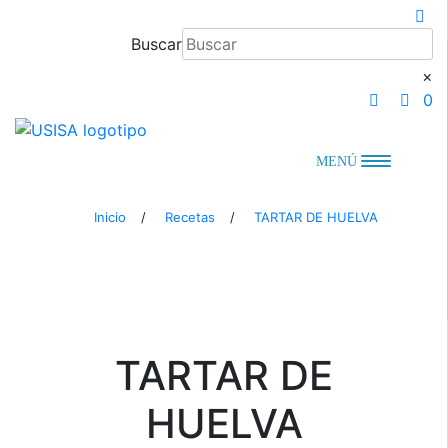
Saltar
al
Buscar
contenido
×
0
MENÚ
Inicio
/
Recetas
/
TARTAR DE HUELVA
TARTAR DE
HUELVA