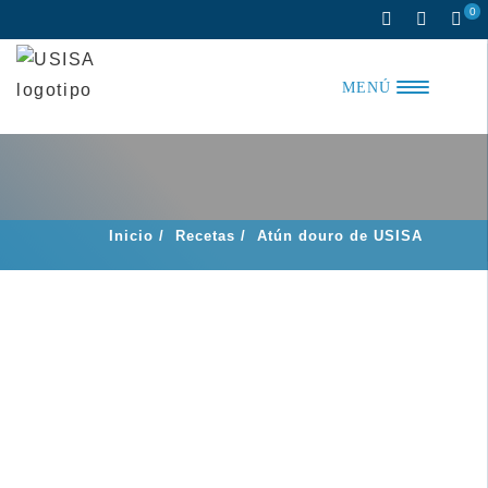
Skip
0
to
content
MENÚ
Inicio
/
Recetas
/
Atún douro de USISA