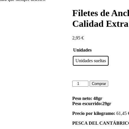
Filetes de Anc
Calidad Extra
2,95
€
Unidades
Unidades sueltas
Filetes
Comprar
de
Anchoa
en
Peso neto: 48gr
Aceite
Peso escurrido:29gr
de
Precio por kilogramo:
61,45 
Oliva
Mar
PESCA DEL CANTÁBRIC
y