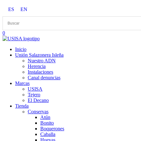
Saltar
ES
EN
al
contenido
0
Inicio
Unión Salazonera Isleña
Nuestro ADN
Herencia
Instalaciones
Canal denuncias
Marcas
USISA
Tejero
El Decano
Tienda
Conservas
Atún
Bonito
Boquerones
Caballa
Huevas