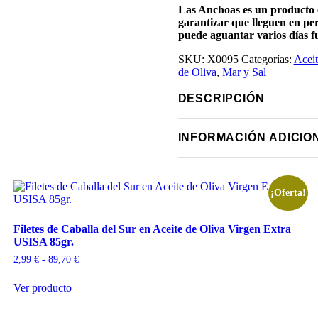
Sal
Las Anchoas es un producto
Calidad
garantizar que lleguen en pe
Extra
puede aguantar varios días fu
cantidad
SKU:
X0095
Categorías:
Aceit
de Oliva
,
Mar y Sal
DESCRIPCIÓN
INFORMACIÓN ADICIO
¡Oferta!
Filetes de Caballa del Sur en Aceite de Oliva Virgen Extra
USISA 85gr.
Rango
2,99
€
-
89,70
€
de
Este
precios:
Ver producto
producto
desde
tiene
2,99 €
múltiples
hasta