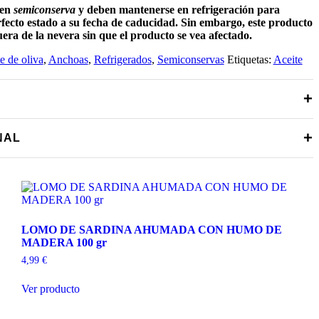
 en
semiconserva
y deben mantenerse en refrigeración para
rfecto estado a su fecha de caducidad. Sin embargo, este producto
era de la nevera sin que el producto se vea afectado.
e de oliva
,
Anchoas
,
Refrigerados
,
Semiconservas
Etiquetas:
Aceite
+
+
NAL
LOMO DE SARDINA AHUMADA CON HUMO DE
MADERA 100 gr
4,99
€
Ver producto