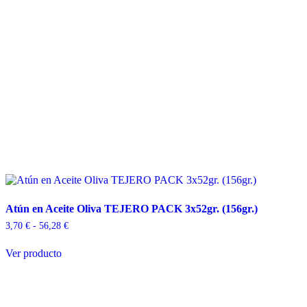
Atún en Aceite Oliva TEJERO PACK 3x52gr. (156gr.)
Rango
3,70
€
-
56,28
€
de
Este
precios:
Ver producto
producto
desde
tiene
3,70 €
múltiples
hasta
variantes.
56,28 €
Las