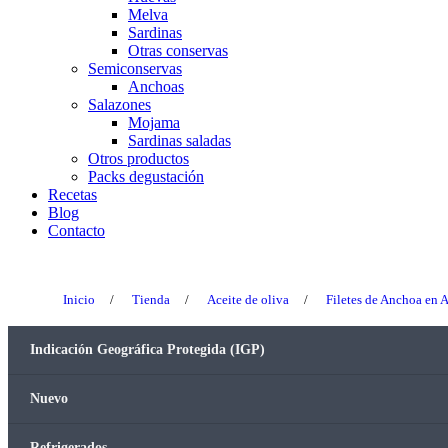
Melva
Sardinas
Otras conservas
Semiconservas
Anchoas
Salazones
Mojama
Sardinas saladas
Otros productos
Packs degustación
Recetas
Blog
Contacto
Inicio
/
Tienda
/
Aceite de oliva
/
Filetes de Anchoa en A
Indicación Geográfica Protegida (IGP)
Nuevo
Refrigerados