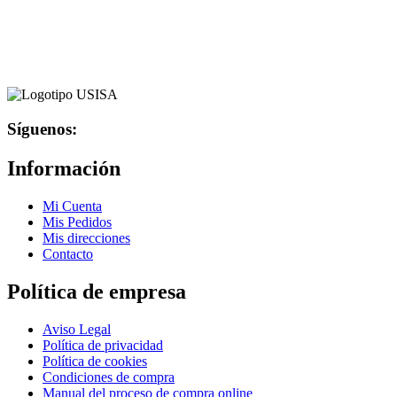
opciones
se
pueden
elegir
en
la
página
de
Síguenos:
producto
Información
Mi Cuenta
Mis Pedidos
Mis direcciones
Contacto
Política de empresa
Aviso Legal
Política de privacidad
Política de cookies
Condiciones de compra
Manual del proceso de compra online