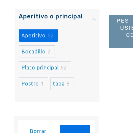
Aperitivo o principal
PEST
USI
C
Aperitivo
62
Bocadillo
2
Plato principal
62
Postre
1
tapa
8
Borrar