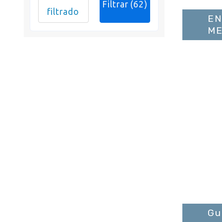
Filtrar
(62)
filtrado
EN
ME
Gu