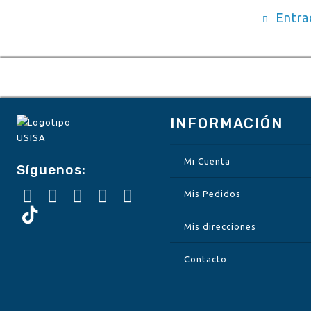
Nav
Entra
de
entr
INFORMACIÓN
Mi Cuenta
Síguenos:
Mis Pedidos
Mis direcciones
Contacto