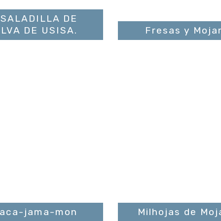
SALADILLA DE
LVA DE USISA.
Fresas y Moj
aca-jama-mon
Milhojas de Mo