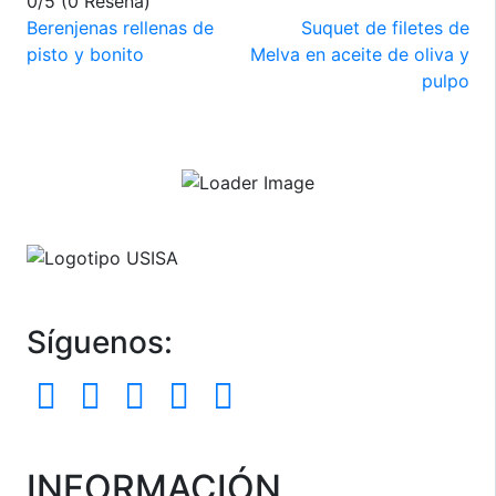
0/5
(0 Reseña)
Navegación
Berenjenas rellenas de
Suquet de filetes de
pisto y bonito
Melva en aceite de oliva y
de
pulpo
entradas
Síguenos:
INFORMACIÓN