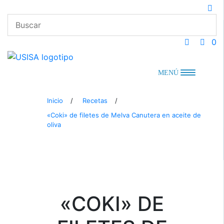
Saltar
al
contenido
0
MENÚ
Inicio
/
Recetas
/
«Coki» de filetes de Melva Canutera en aceite de
oliva
«COKI» DE