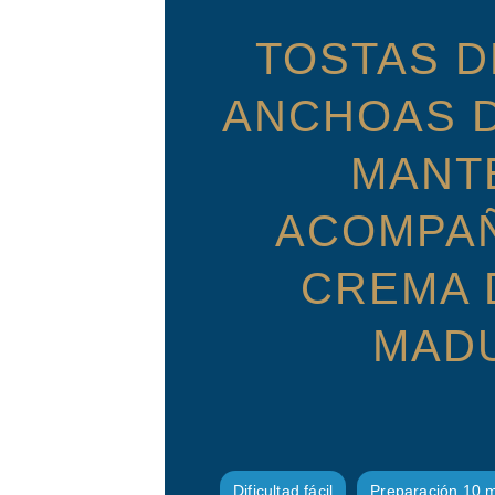
TOSTAS D
ANCHOAS D
MANT
ACOMPA
CREMA 
MAD
Dificultad fácil
Preparación 10 