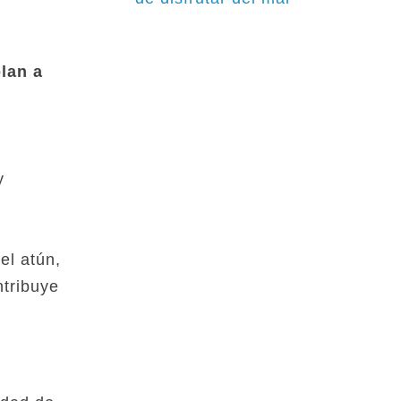
lan a
n
y
el atún,
ntribuye