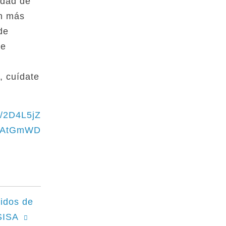
edad de
ún más
de
de
, cuídate
ly/2D4L5jZ
y/2AtGmWD
tidos de
SISA