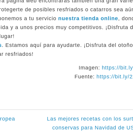
ra página web encontrarás también una gran vari
rotegerte de posibles resfriados o catarros sea a
 ponemos a tu servicio
nuestra tienda online
, don
ida y a unos precios muy competitivos. ¡Disfruta 
lugar!
s
. Estamos aquí para ayudarte. ¡Disfruta del otoño
r resfriados!
Imagen:
https://bit.
Fuente:
https://bit.l
uropea
Las mejores recetas con los sur
conservas para Navidad de U