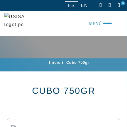
Saltar
0
ES
EN
al
contenido
MENÚ
Inicio
/
Cubo 750gr
CUBO 750GR