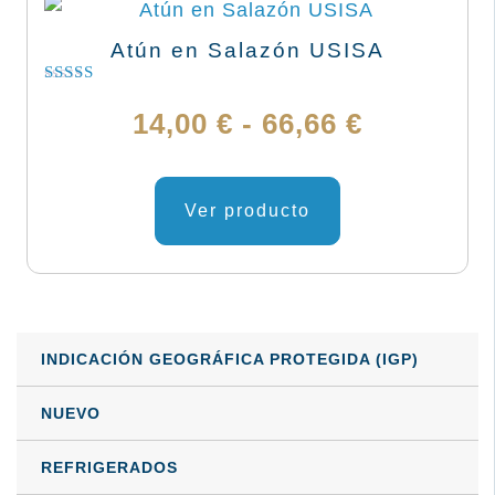
Atún en Salazón USISA
Valorado
con
Rango
14,00
€
-
66,66
€
5.00
de 5
de
Este
producto
Ver producto
precios:
tiene
desde
múltiples
variantes.
14,00 €
Las
INDICACIÓN GEOGRÁFICA PROTEGIDA (IGP)
hasta
opciones
se
66,66 €
NUEVO
pueden
REFRIGERADOS
elegir