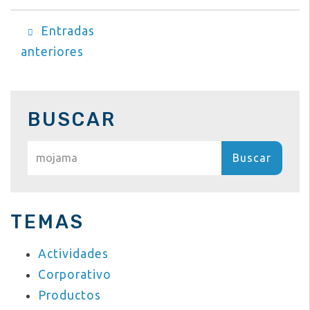
Navegación
Entradas
anteriores
de
entradas
BUSCAR
Buscar:
TEMAS
Actividades
Corporativo
Productos