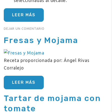
seleccionadas al detalle.
LEER MÁS
EN
DEJAR UN COMENTARIO
PACK
Fresas y Mojama
GOURMET-
MOJAMA,ALMENDRAS
Y
ACEITE
Receta proporcionada por: Ángel Rivas
Corralejo
LEER MÁS
Tartar de mojama con
tomate