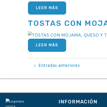
LEER MÁS
TOSTAS CON MOJA
LEER MÁS
Navegación
Entradas anteriores
de
entradas
INFORMACIÓN