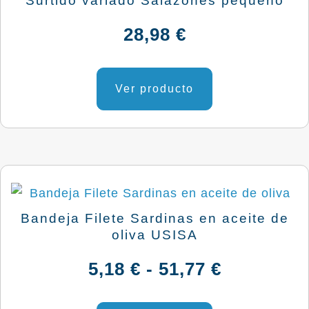
Surtido variado Salazones pequeño
pueden
28,98
€
elegir
en
la
Ver producto
página
de
producto
Bandeja Filete Sardinas en aceite de
oliva USISA
Rango
5,18
€
-
51,77
€
de
Este