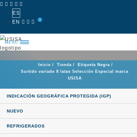
Saltar
al
ES
0
EN
contenido
MENÚ
Inicio
/
Tienda
/
Etiqueta Negra
/
Surtido variado 8 latas Selección Especial marca
USISA
INDICACIÓN GEOGRÁFICA PROTEGIDA (IGP)
NUEVO
REFRIGERADOS