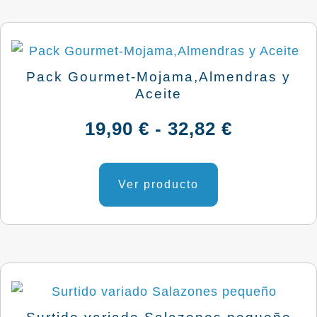
Pack Gourmet-Mojama,Almendras y
Aceite
Rango
19,90
€
-
32,82
€
de
Este
producto
Ver producto
precios:
tiene
desde
múltiples
variantes.
19,90 €
Las
hasta
opciones
se
32,82 €