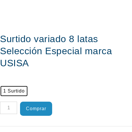
Surtido variado 8 latas
Selección Especial marca
USISA
1 Surtido
Surtido
Comprar
variado
8