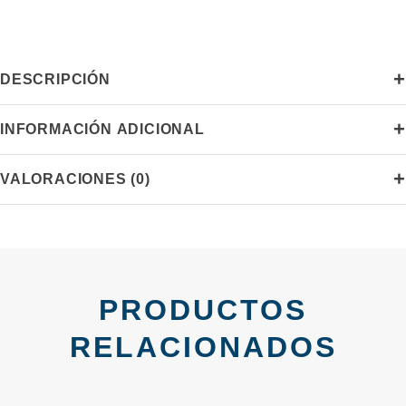
latas
Selección
Especial
+
DESCRIPCIÓN
marca
USISA
+
INFORMACIÓN ADICIONAL
cantidad
+
VALORACIONES (0)
PRODUCTOS
RELACIONADOS