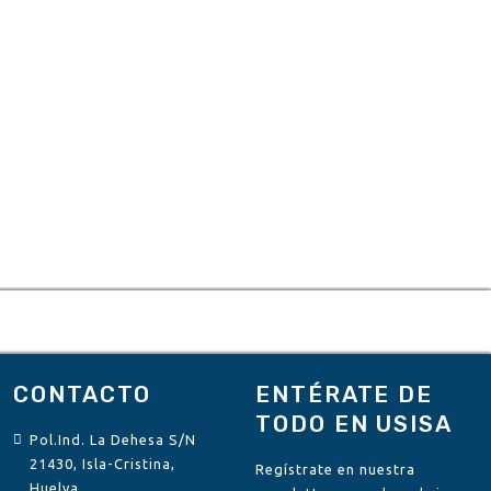
se
63,42 €
pueden
elegir
en
la
página
de
producto
CONTACTO
ENTÉRATE DE
TODO EN USISA
Pol.Ind. La Dehesa S/N
21430, Isla-Cristina,
Regístrate en nuestra
Huelva.