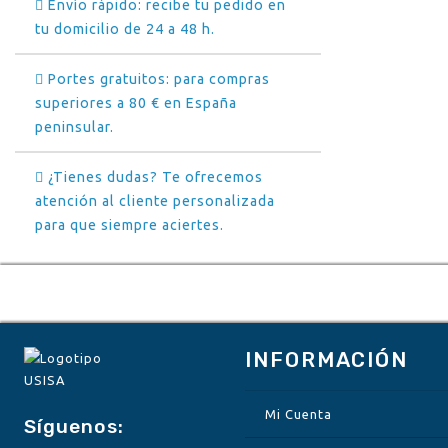
Envío rápido: recibe tu pedido en
tu domicilio de 24 a 48 h.
Portes gratuitos: para compras
superiores a 80 € en España
peninsular.
¿Tienes dudas? Te ofrecemos
atención al cliente personalizada
para que siempre aciertes.
INFORMACIÓN
Mi Cuenta
Síguenos: