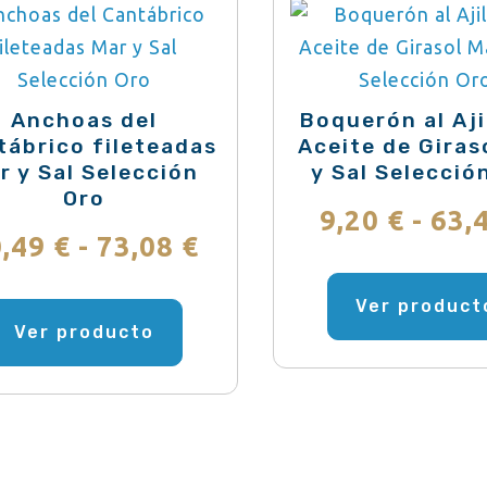
Anchoas del
Boquerón al Aji
tábrico fileteadas
Aceite de Giras
r y Sal Selección
y Sal Selecció
Oro
9,20
€
-
63,
Rango
0,49
€
-
73,08
€
de
Este
Ver product
producto
Ver producto
precios:
tiene
desde
múltiples
variantes.
10,49 €
Las
hasta