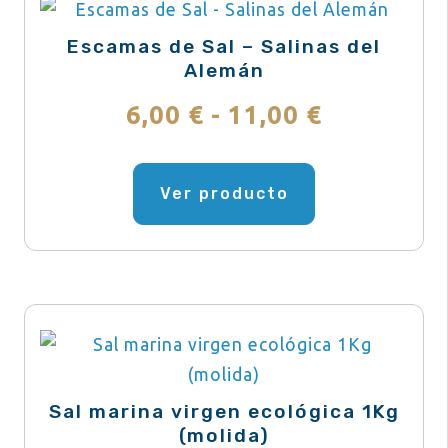
Escamas de Sal – Salinas del
Alemán
Rango
6,00
€
-
11,00
€
de
Este
producto
Ver producto
precios:
tiene
desde
múltiples
variantes.
6,00 €
Las
hasta
opciones
se
11,00 €
pueden
Sal marina virgen ecológica 1Kg
elegir
(molida)