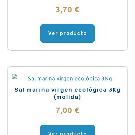
en
3,70
€
la
página
de
Ver producto
producto
Sal marina virgen ecológica 3Kg
(molida)
7,00
€
Ver producto