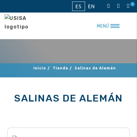
Saltar
0
ES
EN
al
contenido
MENÚ
Inicio
/
Tienda
/
Salinas de Alemán
SALINAS DE ALEMÁN