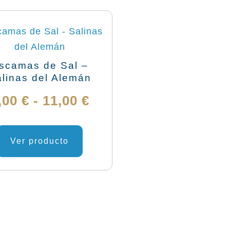
scamas de Sal –
linas del Alemán
Rango
,00
€
-
11,00
€
de
Este
producto
Ver producto
precios:
tiene
desde
múltiples
variantes.
6,00 €
Las
hasta
opciones