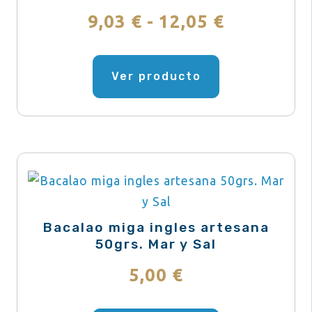
en
Rango
9,03
€
-
12,05
€
la
de
página
Este
de
producto
Ver producto
precios:
producto
tiene
desde
múltiples
variantes.
9,03 €
Las
hasta
opciones
se
12,05 €
pueden
Bacalao miga ingles artesana
elegir
50grs. Mar y Sal
en
5,00
€
la
página