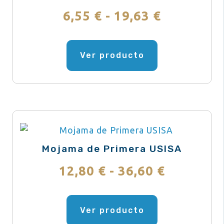
en
Rango
6,55
€
-
19,63
€
la
de
página
Este
de
producto
Ver producto
precios:
producto
tiene
desde
múltiples
variantes.
6,55 €
Las
hasta
opciones
se
19,63 €
Mojama de Primera USISA
pueden
Rango
12,80
€
-
36,60
€
elegir
en
de
Este
la
producto
Ver producto
precios:
página
tiene