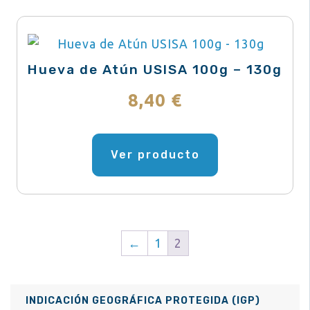
Hueva de Atún USISA 100g – 130g
8,40
€
Este
producto
Ver producto
tiene
múltiples
variantes.
Las
←
1
2
opciones
se
pueden
INDICACIÓN GEOGRÁFICA PROTEGIDA (IGP)