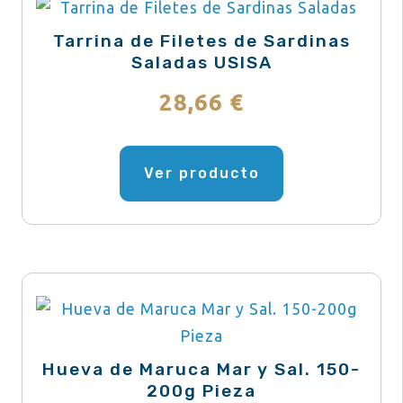
opciones
se
66,66 €
Tarrina de Filetes de Sardinas
pueden
Saladas USISA
elegir
28,66
€
en
la
Este
página
producto
Ver producto
de
tiene
producto
múltiples
variantes.
Las
opciones
se
pueden
Hueva de Maruca Mar y Sal. 150-
elegir
200g Pieza