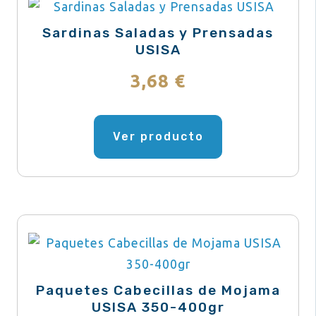
Sardinas Saladas y Prensadas
USISA
3,68
€
Este
producto
Ver producto
tiene
múltiples
variantes.
Las
opciones
se
pueden
Paquetes Cabecillas de Mojama
elegir
USISA 350-400gr