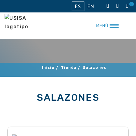
Saltar
0
ES
EN
al
contenido
MENÚ
Inicio
/
Tienda
/
Salazones
SALAZONES