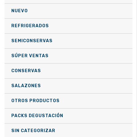
elegir
NUEVO
en
la
REFRIGERADOS
página
de
SEMICONSERVAS
producto
SÚPER VENTAS
CONSERVAS
SALAZONES
OTROS PRODUCTOS
PACKS DEGUSTACIÓN
SIN CATEGORIZAR