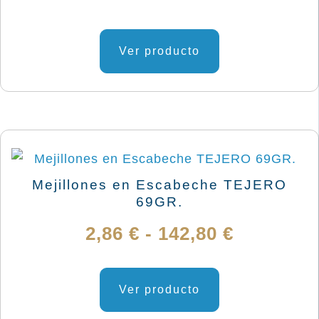
precios:
Este
desde
producto
Ver producto
4,38 €
tiene
múltiples
hasta
variantes.
219,39 €
Las
opciones
se
Mejillones en Escabeche TEJERO
pueden
69GR.
elegir
Rango
2,86
€
-
142,80
€
en
de
la
Este
página
producto
Ver producto
precios:
de
tiene