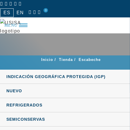
Saltar
0
al
ES
EN
contenido
MENÚ
Inicio
/
Tienda
/
Escabeche
INDICACIÓN GEOGRÁFICA PROTEGIDA (IGP)
NUEVO
REFRIGERADOS
SEMICONSERVAS