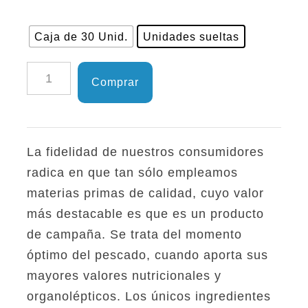
Caja de 30 Unid.
Unidades sueltas
Filetes
Comprar
de
Melva
con
La fidelidad de nuestros consumidores
Pimientos
radica en que tan sólo empleamos
del
materias primas de calidad, cuyo valor
Piquillo
más destacable es que es un producto
TEJERO
de campaña. Se trata del momento
80
óptimo del pescado, cuando aporta sus
gr
mayores valores nutricionales y
cantidad
organolépticos. Los únicos ingredientes