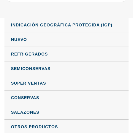
desde
múltiples
variantes.
2,86 €
Las
INDICACIÓN GEOGRÁFICA PROTEGIDA (IGP)
hasta
opciones
se
142,80 €
NUEVO
pueden
REFRIGERADOS
elegir
en
SEMICONSERVAS
la
página
SÚPER VENTAS
de
CONSERVAS
producto
SALAZONES
OTROS PRODUCTOS