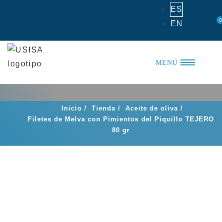
Saltar
ES
al
0
EN
contenido
MENÚ
Inicio
/
Tienda
/
Aceite de oliva
/
Filetes de Melva con Pimientos del Piquillo TEJERO
80 gr