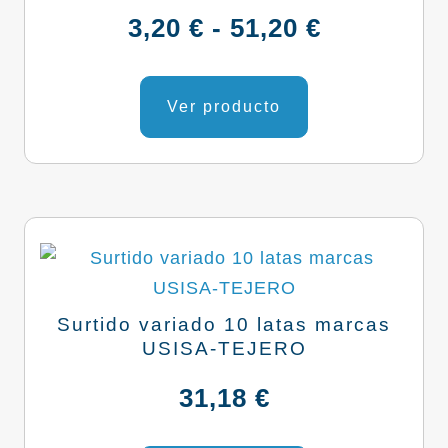
Rango
3,20
€
-
51,20
€
de
Este
producto
Ver producto
precios:
tiene
desde
múltiples
variantes.
3,20 €
Las
hasta
opciones
se
51,20 €
pueden
Surtido variado 10 latas marcas
elegir
USISA-TEJERO
en
31,18
€
la
página
Este