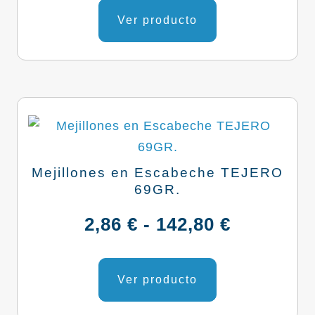
de
producto
Ver producto
producto
tiene
múltiples
variantes.
Las
opciones
se
pueden
Mejillones en Escabeche TEJERO
elegir
69GR.
en
Rango
2,86
€
-
142,80
€
la
página
de
Este
de
producto
Ver producto
precios:
producto
tiene