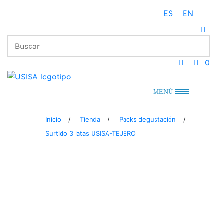
Saltar
ES
EN
al
contenido
0
MENÚ
Inicio
/
Tienda
/
Packs degustación
/
Surtido 3 latas USISA-TEJERO