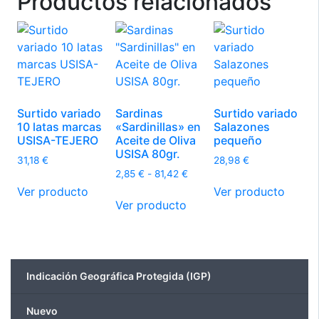
Productos relacionados
Surtido variado
Sardinas
Surtido variado
10 latas marcas
«Sardinillas» en
Salazones
USISA-TEJERO
Aceite de Oliva
pequeño
USISA 80gr.
31,18
€
28,98
€
Rango
2,85
€
-
81,42
€
Este
de
Ver producto
Ver producto
Este
producto
precios:
Ver producto
producto
tiene
desde
tiene
múltiples
2,85 €
múltiples
hasta
variantes.
81,42 €
variantes.
Las
Indicación Geográfica Protegida (IGP)
Las
opciones
opciones
se
Nuevo
se
pueden