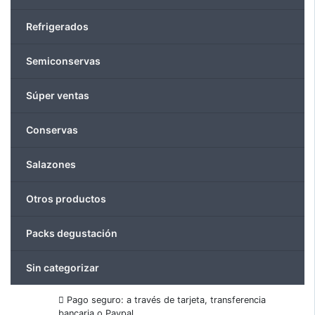
pueden
elegir
Refrigerados
elegir
en
en
la
la
Semiconservas
página
página
de
de
Súper ventas
producto
producto
Conservas
Salazones
Otros productos
Packs degustación
Sin categorizar
Pago seguro: a través de tarjeta, transferencia
bancaria o Paypal.