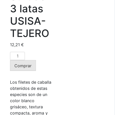
3 latas
USISA-
TEJERO
12,21
€
Surtido
3
Comprar
latas
USISA-
TEJERO
Los filetes de caballa
cantidad
obtenidos de estas
especies son de un
color blanco
grisáceo, textura
compacta, aroma y