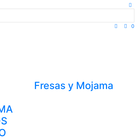
0
Fresas y Mojama
EMA
OS
O