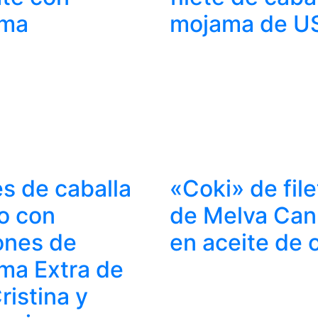
ma
mojama de U
es de caballa
«Coki» de fil
o con
de Melva Can
ones de
en aceite de o
ma Extra de
Cristina y