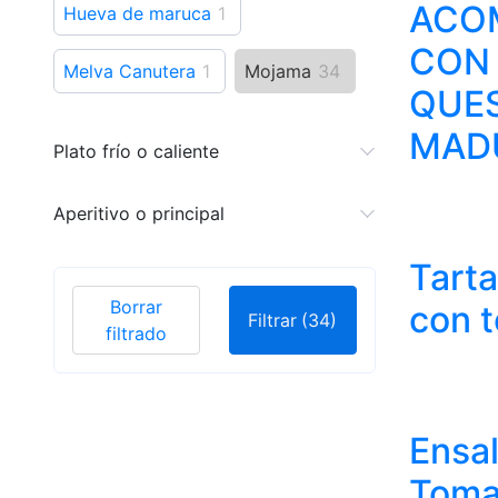
ACO
Hueva de maruca
1
CON
Melva Canutera
1
Mojama
34
QUE
MAD
Plato frío o caliente
Aperitivo o principal
Tart
Borrar
con 
Filtrar
(34)
filtrado
Ensa
Toma