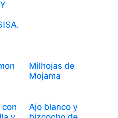
 Y
ISA.
mon
Milhojas de
Mojama
 con
Ajo blanco y
lla y
bizcocho de