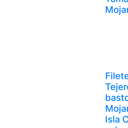
Moja
Filet
Tejer
bast
Moja
Isla 