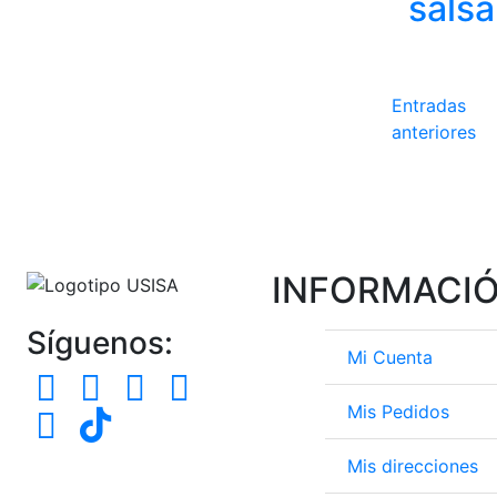
salsa
Naveg
Entradas
anteriores
de
entra
INFORMACI
Síguenos:
Mi Cuenta
Mis Pedidos
Mis direcciones