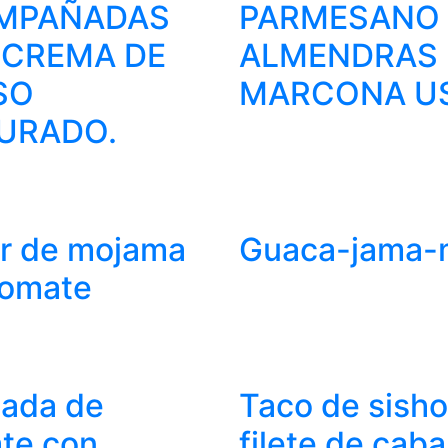
MPAÑADAS
PARMESANO
 CREMA DE
ALMENDRAS
SO
MARCONA US
URADO.
ar de mojama
Guaca-jama-
tomate
lada de
Taco de sisho
te con
filete de caba