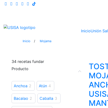
Saltar
al
contenido
Inicio
Unión Sal
Inicio
/
Mojama
34
recetas fundar
TOST
Producto
MOJ
ANC
Anchoa
2
Atún
4
USIS
Bacalao
2
Caballa
3
MAN