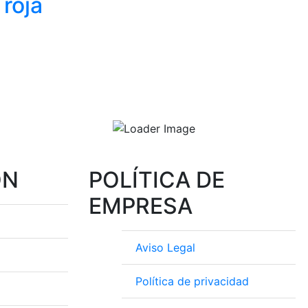
 roja
ación
das
ÓN
POLÍTICA DE
EMPRESA
Aviso Legal
Política de privacidad